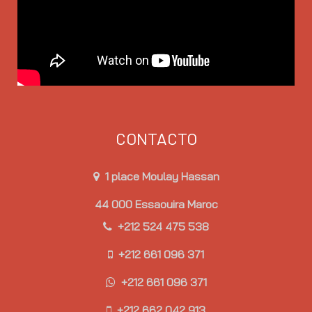
CONTACTO
1 place Moulay Hassan
44 000 Essaouira Maroc
+212 524 475 538
+212 661 096 371
+212 661 096 371
+212 662 042 913