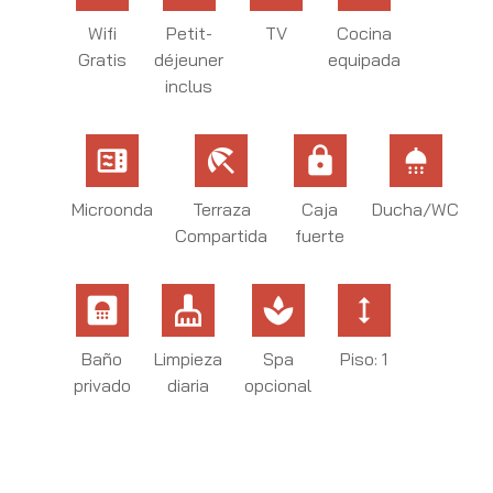
Wifi
Petit-
TV
Cocina
Gratis
déjeuner
equipada
inclus
microwave
beach_access
lock
shower
Microonda
Terraza
Caja
Ducha/WC
Compartida
fuerte
bathroom
cleaning_services
spa
height
Baño
Limpieza
Spa
Piso: 1
privado
diaria
opcional