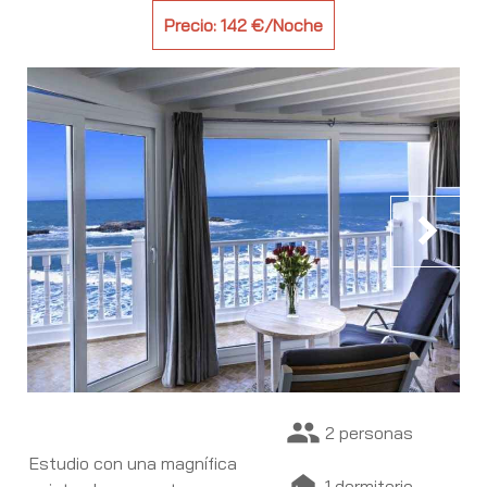
Precio: 142 €/Noche
chevron_right
people
2 personas
Estudio con una magnífica
night_shelter
1 dormitorio