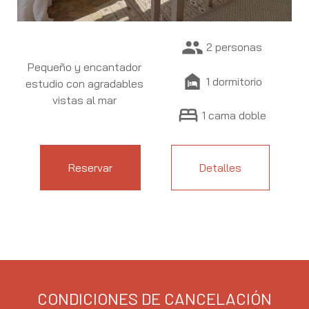
people
2 personas
Pequeño y encantador
night_shelter
1 dormitorio
estudio con agradables
vistas al mar
bed
1 cama doble
Reservar
Detalles
CONDICIONES DE CANCELACIÓN