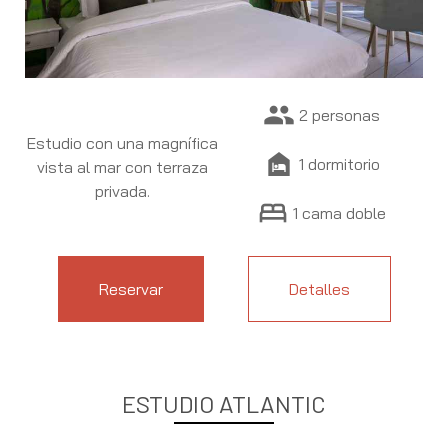
people
2 personas
Estudio con una magnífica
night_shelter
1 dormitorio
vista al mar con terraza
privada.
bed
1 cama doble
Reservar
Detalles
ESTUDIO ATLANTIC