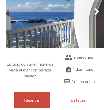
chevron_right
people
2 personas
Estudio con una magnífica
night_shelter
1 dormitorio
vista al mar con terraza
privada
bed
1 cama doble
Reservar
Detalles